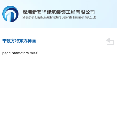
page parmeters miss!
宁波方特东方神画
page parmeters miss!