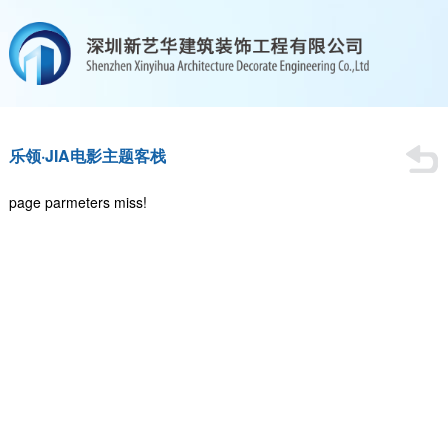
page parmeters miss!
乐领·JIA电影主题客栈
page parmeters miss!